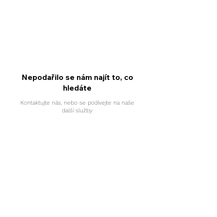
Nepodařilo se nám najít to, co
hledáte
Kontaktujte nás, nebo se podívejte na naše
další služby