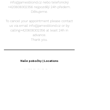
info@jamesblond.cz nebo telefonický
+420608302356 nejpozdějí 24h předem.
Děkujeme.
To cancel your appointment please contact
us via email info@jamesblond.cz or by
calling+420608302356 at least 24h in
advance.
Thank you.
Naše pobočky | Locations
JAMES BLOND Dejvice
Eliášova 15, Prague 6, Czechia
JAMES BLOND Karlin
Křižíkova 29, Karlín, Česko
+420608210669
JAMES BLOND Vinohrady