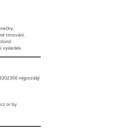
onečky.
né tónování.
blond.
08302356 nejpozdějí
cz or by