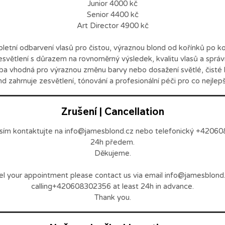
Junior 4000 kč
Senior 4400 kč
Art Director 4900 kč
letní odbarvení vlasů pro čistou, výraznou blond od kořínků po k
zesvětlení s důrazem na rovnoměrný výsledek, kvalitu vlasů a správ
žba vhodná pro výraznou změnu barvy nebo dosažení světlé, čisté 
Zrušení | Cancellation
osím kontaktujte na info@jamesblond.cz nebo telefonický +4206
24h předem.
Děkujeme.
el your appointment please contact us via email info@jamesblond.
calling+420608302356 at least 24h in advance.
Thank you.