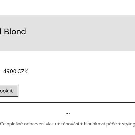
l Blond
- 4900 CZK
ook it
...
Celoplošné odbarveni vlasu + tónování + hloubková péče + stylin