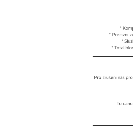
* Komp
* Precizní 
* Slu
Pro zrušení nás pr
To canc