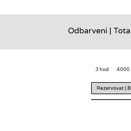
Odbarvení | Tota
4000
-
3 hod
3
4000 
4900
CZK
h
o
Rezervovat | B
d